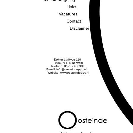
Links
Vacatures
Contact
Disclaimer
Dokter Larijweg 110
7961 NR Ruinerwold
Telefoon: 0522 - 480936
E-mail:
info@oosteindeppc.nl
Website:
www.oosteindeppc.nl